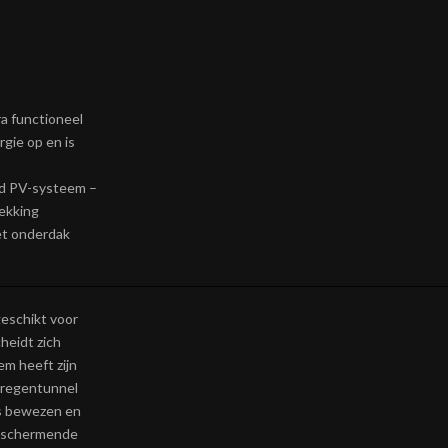
a functioneel
rgie op en is
rd PV-systeem –
ekking
et onderdak
eschikt voor
heidt zich
m heeft zijn
 regentunnel
s bewezen en
beschermende