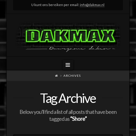
U kunt ons bereiken per email:
info@dakmax.nl
Navigation
ARCHIVES
Tag Archive
Below you'll find a list of all posts that have been
tagged as
“Shore”