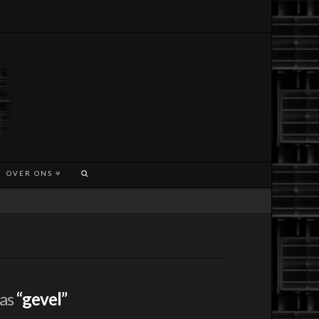
OVER ONS
 as
“gevel”